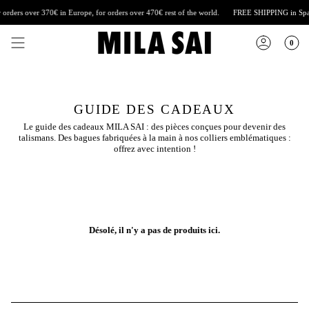
Skip
rders over 370€ in Europe, for orders over 470€ rest of the world.
FREE SHIPPING
in Spain,
to
content
0
GUIDE DES CADEAUX
Le guide des cadeaux MILA SAI : des pièces conçues pour devenir des
talismans. Des bagues fabriquées à la main à nos colliers emblématiques :
offrez avec intention !
Désolé, il n'y a pas de produits ici.