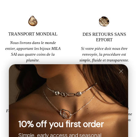
TRANSPORT MONDIAL
DES RETOURS SANS
EFFORT
Nous livrons dans le monde
Si votre pièce doit nous être
entier, apportant les bijoux MILA
renvoyée, la procédure est
SAI aux quatre coins de la
simple, fluide et transparente.
planète.
MÉTAUX RECYCLÉS
CONCIERGE HUMAIN
PURS
Notre équipe est là pour vous
Fabriqué exclusivement à partir
guider personnellement, avec une
d'argent et d'or récupérés, il
attention aussi raffinée que nos
10% off you first order
honore à la fois la planète et
créations.
celui qui le porte.
Simple, early access and seasonal