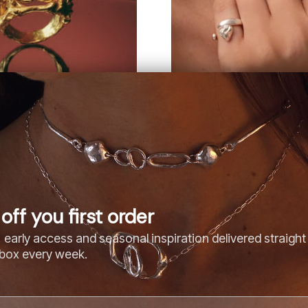
e /
De
255,00 €
TERRA RING /
De
175,00 €
off you first order
 early access and seasonal inspiration delivered straight
nbox every week.