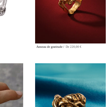
Anneau de gratitude /
De
220,00 €