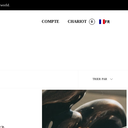
 world.
FR
COMPTE
CHARIOT
0
Trier
TRIER PAR
par