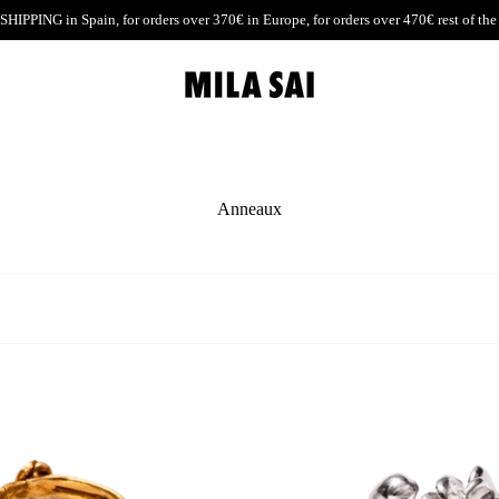
SHIPPING
in Spain, for orders over 370€ in Europe, for orders over 470€ rest of the
Anneaux