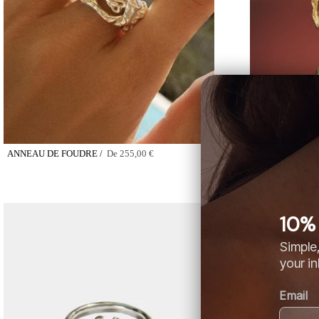
ANNEAU DE FOUDRE /
De
255,00 €
Anneau de foudr
10% 
Simple,
your i
Email