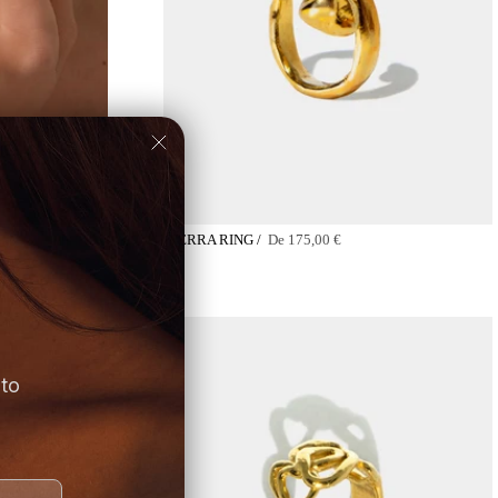
TERRA RING /
De
175,00 €
 to