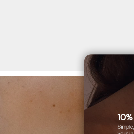
10% 
Simple,
your i