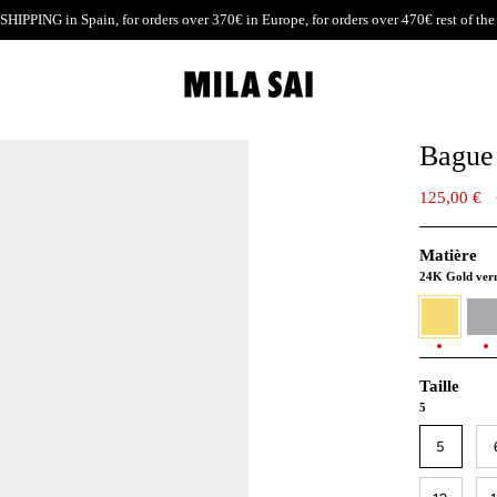
SHIPPING
in Spain, for orders over 370€ in Europe, for orders over 470€ rest of the
Bague
125,00 €
Matière
24K Gold ver
Or
930
vermeil
Argen
24K
Taille
5
5