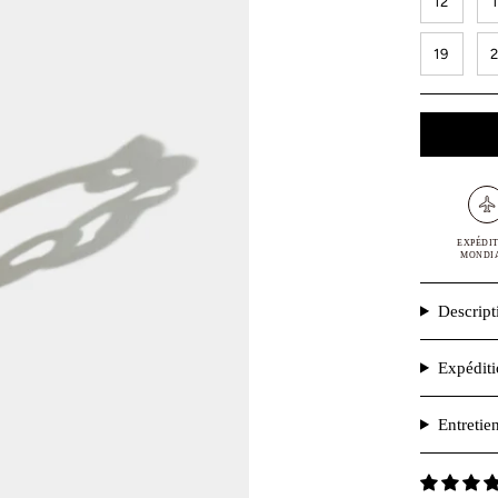
12
19
EXPÉDI
MONDI
Descript
Expédit
Entretie