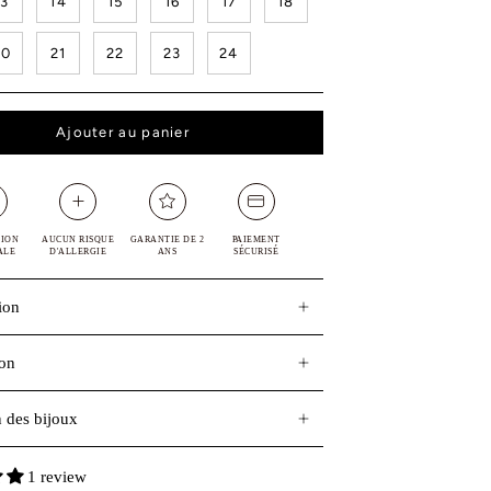
13
14
15
16
17
18
20
21
22
23
24
Ajouter au panier
TION
AUCUN RISQUE
GARANTIE DE 2
PAIEMENT
ALE
D'ALLERGIE
ANS
SÉCURISÉ
ion
ion
n des bijoux
1 review