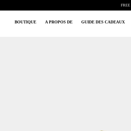
Skip
FREE 
to
content
BOUTIQUE
A PROPOS DE
GUIDE DES CADEAUX