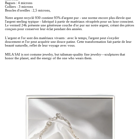
Bagues : 4 microns
Colliers : 3 microns
Boucles d'oreilles : 2,5 microns,
Notre argent recyclé 930 contient 93% d'argent pur - une norme encore plus élevée que
l'argent sterling typique - fabriqué à partir de matériaux récupérés pour un luxe conscient.
Le vermeil 24k présente une généreuse couche d'or pur sur notre argent, créant des pièces
conçues pour conserver leur éclat pendant des années.
L'argent et l'or sont des matériaux vivants : avec le temps, l'argent peut s'oxyder
doucement et l'or peut acquérir une douce patine. Cette transformation fait partie de leur
beauté naturelle, reflet de leur voyage avec vous.
MILA SAI is not costume jewelry, but talisman-quality fine jewelry—sculptures that
honor the planet, and the energy of the one who wears them.