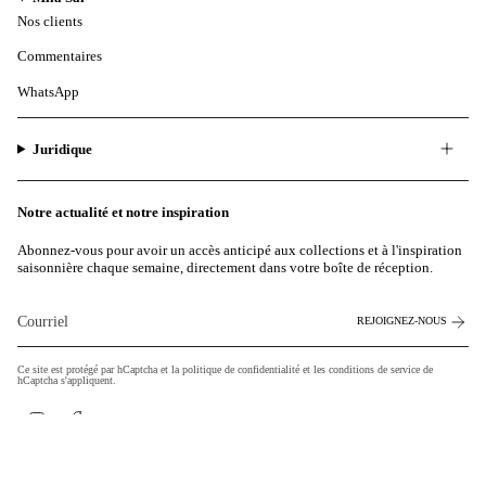
Nos clients
Commentaires
WhatsApp
Juridique
Notre actualité et notre inspiration
Abonnez-vous pour avoir un accès anticipé aux collections et à l'inspiration
saisonnière chaque semaine, directement dans votre boîte de réception.
REJOIGNEZ-NOUS
Ce site est protégé par hCaptcha et la
politique de confidentialité
et les
conditions de service de
hCaptcha s'appliquent.
Instagram
Facebook
Monnaie