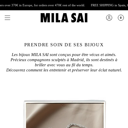
Skip
er 370€ in Europe, for orders over 470€ rest of the world.
FREE SHIPPING
in Spain, for or
to
content
0
PRENDRE SOIN DE SES BIJOUX
Les bijoux MILA SAI sont conçus pour être vécus et aimés.
Précieux compagnons sculptés à Madrid, ils sont destinés à
briller avec vous au fil du temps.
Découvrez comment les entretenir et préserver leur éclat naturel.