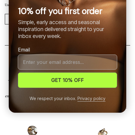
Un poème élémentaire qui nous aide à comprendre l'ordre subtil du cosmos.
10% off you first order
DÉCOUVRIR LA COLLECTION
Simple, early access and seasonal
inspiration delivered straight to your
inbox every week.
Email
GET 10% OFF
TRANSPORT MONDIAL
DES RETOURS SANS
EFFORT
Nous livrons dans le monde
Si votre pièce doit nous être
entier, apportant les bijoux MILA
We respect your inbox.
Privacy policy
renvoyée, la procédure est
SAI aux quatre coins de la
simple, fluide et transparente.
planète.