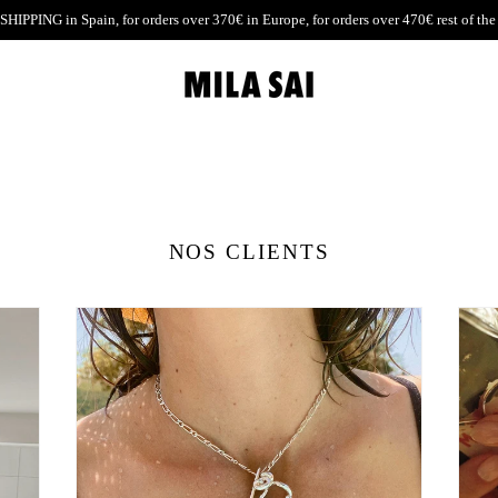
SHIPPING
in Spain, for orders over 370€ in Europe, for orders over 470€ rest of the
NOS CLIENTS