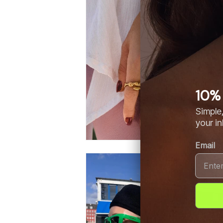
10% 
Simple,
your i
Email