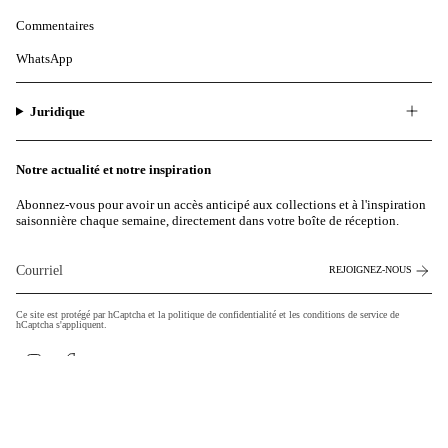
Commentaires
WhatsApp
Juridique
Notre actualité et notre inspiration
Abonnez-vous pour avoir un accès anticipé aux collections et à l'inspiration
saisonnière chaque semaine, directement dans votre boîte de réception.
REJOIGNEZ-NOUS
Ce site est protégé par hCaptcha et la
politique de confidentialité
et les
conditions de service de
hCaptcha s'appliquent.
Instagram
Facebook
Monnaie
EUR €