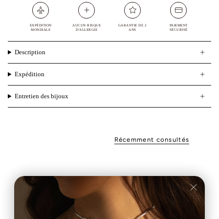
EXPÉDITION
AUCUN RISQUE
GARANTIE DE 2
PAIEMENT
MONDIALE
D'ALLERGIE
ANS
SÉCURISÉ
Description
Expédition
Entretien des bijoux
Récemment consultés