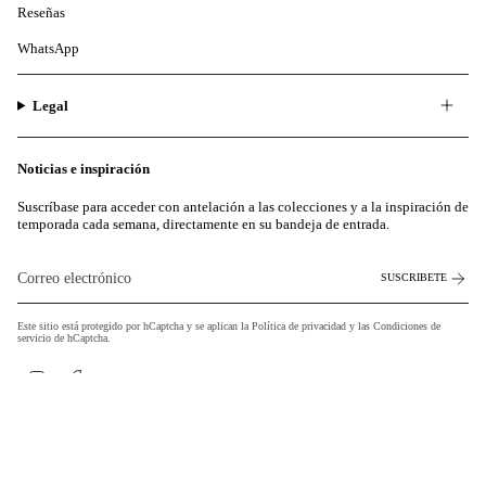
Reseñas
WhatsApp
Legal
Noticias e inspiración
Suscríbase para acceder con antelación a las colecciones y a la inspiración de
temporada cada semana, directamente en su bandeja de entrada.
SUSCRIBETE
Este sitio está protegido por hCaptcha y se aplican la
Política de privacidad
y las
Condiciones de
servicio
de hCaptcha.
Instagram
Facebook
Moneda
EUR €