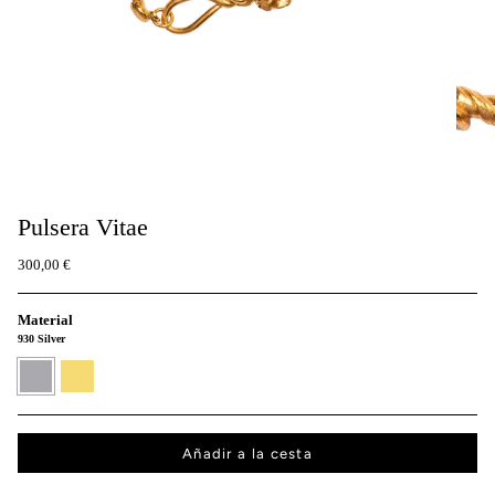
Pulsera Vitae
300,00 €
Material
930 Silver
930
Oro
Plata
vermeil
de
24
quilates
Añadir a la cesta