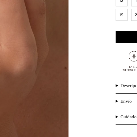
12
19
ENVÍ
INTERNAC
Descrip
Envío
Cuidado