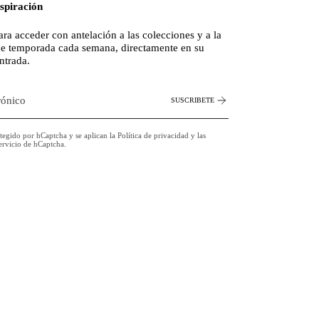
nspiración
ara acceder con antelación a las colecciones y a la
de temporada cada semana, directamente en su
ntrada.
SUSCRIBETE
rotegido por hCaptcha y se aplican la
Política de privacidad
y las
ervicio
de hCaptcha.
am
cebook