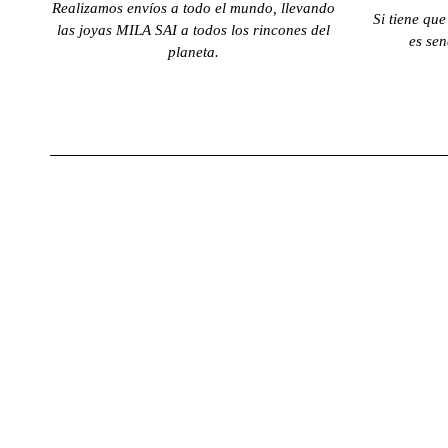
Realizamos envíos a todo el mundo, llevando
cuando lo llevo,
Si tiene que
las joyas MILA SAI a todos los rincones del
que es
es sen
planeta.
exactamente lo
que quería. El
embalaje
también es
precioso.