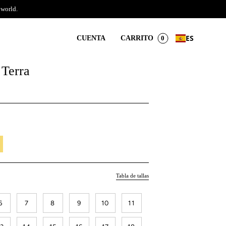
 world.
ES
CUENTA
CARRITO
0
 Terra
il
es
Tabla de tallas
6
7
8
9
10
11