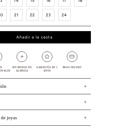
13
14
15
16
17
18
20
21
22
23
24
Añadir a la cesta
OS
SIN RIESGO DE
GARANTÍA DE 2
PAGO SEGURO
IONALES
ALERGIA
AÑOS
ción
 de joyas