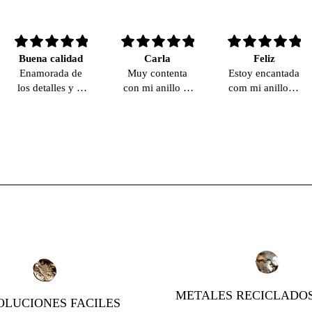
Buena calidad
Carla
Feliz
Enamorada de
Muy contenta
Estoy encantada
los detalles y la
con mi anillo es
com mi anillo, y
calidad de mi
hermoso!
la calidad es
collar, lo uso
muy buena. Se
con regularidad.
nota relamente
También utilizo
la plata 930
su paño de plata
pura.
de vez en
cuando para
mantenerlo
limpio.
METALES RECICLADO
LUCIONES FACILES