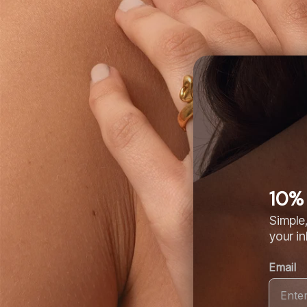
10% 
Simple,
your i
Email