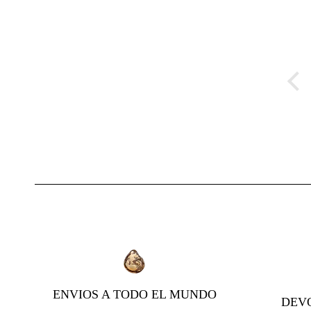
Tarjeta regalo
Me encanta
Encantada
La tarjeta regalo
esta pieza
Gracias por
funciona rápido
Me costó
crear estas
y queda
decidirme pero
piezas mágicas!
preciosa.
estoy muy
Gracias.
contenta con mi
elección. La
calidad es
realmente
impresionante y
se ha convertido
en una de mis
piezas favoritas.
Es delicado,
elegante, se ve y
se siente bien
hecho. Me hace
ENVIOS A TODO EL MUNDO
DEVO
sentir especial